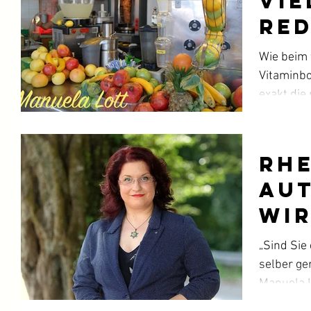
Vie
Re
Wie beim 
Vitaminbo
exakt die
für...
Rhe
Au
wi
sei
„Sind Sie
selber ge
Manuela L
meinen er