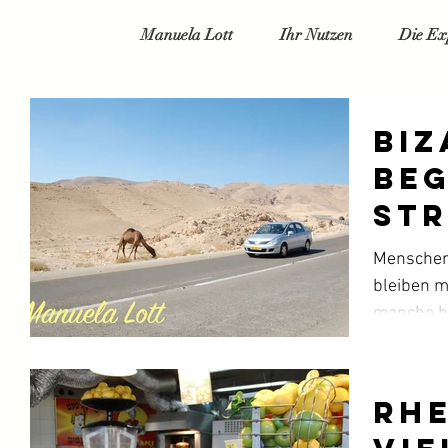
Manuela Lott
Ihr Nutzen
Die Ex
Biz
Be
St
Menschen,
bleiben m
manche b
Lebens...
Rhe