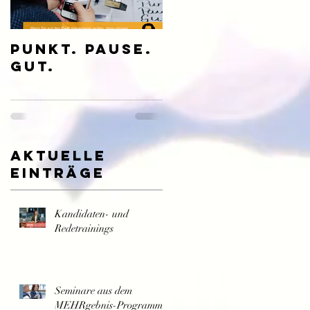
Punkt. Pause.
Rhetorik -
Gut.
Authentisch
wirken und
sein
Aktuelle
Einträge
Kandidaten- und
Redetrainings
Seminare aus dem
MEHRgebnis-Programm