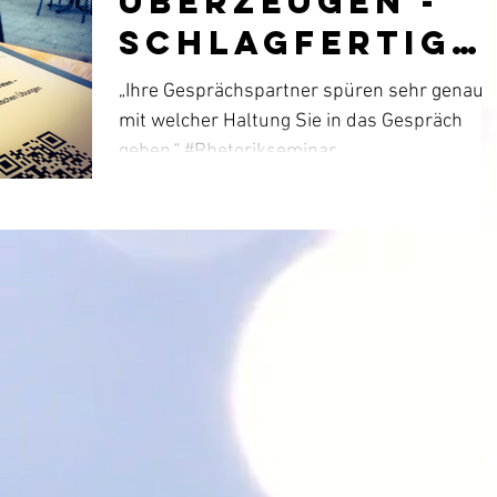
überzeugen -
schlagfertig
auftreten
„Ihre Gesprächspartner spüren sehr genau,
mit welcher Haltung Sie in das Gespräch
gehen.“ #Rhetorikseminar
#Kommunikation#Selbstsicherh...