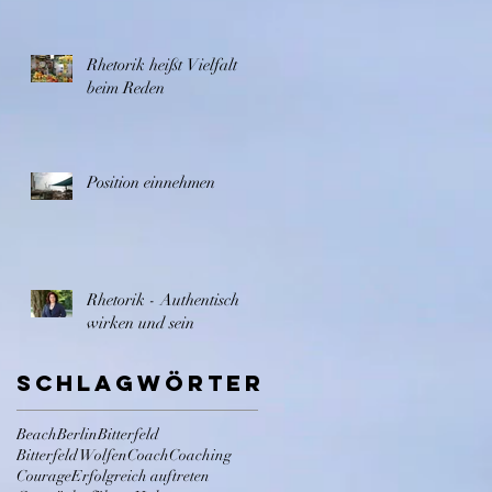
Rhetorik heißt Vielfalt
beim Reden
Position einnehmen
Rhetorik - Authentisch
wirken und sein
Schlagwörter
Beach
Berlin
Bitterfeld
Bitterfeld Wolfen
Coach
Coaching
Courage
Erfolgreich auftreten