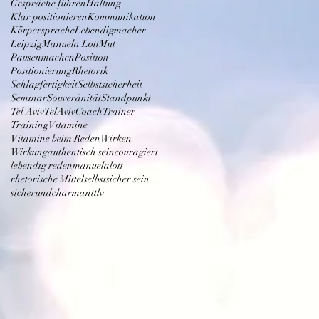
Gespräche führen
Haltung
Klar positionieren
Kommunikation
Körpersprache
Lebendigmacher
Leipzig
Manuela Lott
Mut
Pausenmachen
Position
Positionierung
Rhetorik
Schlagfertigkeit
Selbstsicherheit
Seminar
Souveränität
Standpunkt
Tel Aviv
TelAvivCoach
Trainer
Training
Vitamine
Vitamine beim Reden
Wirken
Wirkung
authentisch sein
couragiert
lebendig reden
manuelalott
rhetorische Mittel
selbstsicher sein
sicherundcharmant
tlv