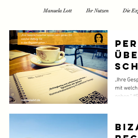
Manuela Lott
Ihr Nutzen
Die Ex
Pe
übe
sch
au
„Ihre Ges
mit welch
gehen.“ #Rhetorikseminar
#Kommunik
Biz