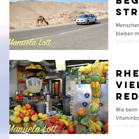
Be
St
Menschen,
bleiben m
manche b
Lebens...
Rhe
Vie
Re
Wie beim 
Vitaminbo
exakt die
für...