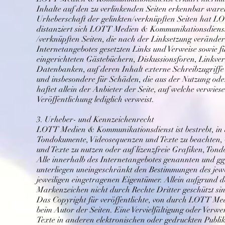
Inhalte auf den zu verlinkenden Seiten erkennbar waren.
Urheberschaft der gelinkten/verknüpften Seiten hat L
distanziert sich LOTT Medien & Kommunikationsdienst h
/verknüpften Seiten, die nach der Linksetzung verändert
Internetangebotes gesetzten Links und Verweise sowi
eingerichteten Gästebüchern, Diskussionsforen, Linkver
Datenbanken, auf deren Inhalt externe Schreibzugriffe m
und insbesondere für Schäden, die aus der Nutzung ode
haftet allein der Anbieter der Seite, auf welche verwiese
Veröffentlichung lediglich verweist.
3. Urheber- und Kennzeichenrecht
LOTT Medien & Kommunikationsdienst ist bestrebt, in 
Tondokumente, Videosequenzen und Texte zu beachten, v
und Texte zu nutzen oder auf lizenzfreie Grafiken, Ton
Alle innerhalb des Internetangebotes genannten und g
unterliegen uneingeschränkt den Bestimmungen des jewe
jeweiligen eingetragenen Eigentümer. Allein aufgrund de
Markenzeichen nicht durch Rechte Dritter geschützt si
Das Copyright für veröffentlichte, von durch LOTT Medi
beim Autor der Seiten. Eine Vervielfältigung oder Ver
Texte in anderen elektronischen oder gedruckten Publi