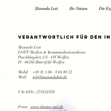
Manuela Lott
Ihr Nutzen
Die Ex
Verantwortlich für den In
Manuela Lott
LOTT Medien & Kommunikationsdienst
Puschkinplatz 2 b - OT Wolfen
D - 06766 Bitterfeld-Wolfen
Mobil: +49 (0) 1 60 - 8 04 88 72
Mail:
info@manuelalott.de
USt-IdNr.: 274552470
Fotos:
www.kitzing-pix.de