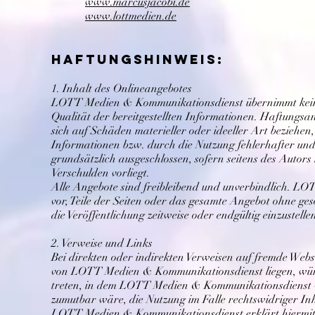
www.marcusjacobi.de
www.lottmedien.de
Haftungshinweis:
1. Inhalt des Onlineangebotes
LOTT Medien & Kommunikationsdienst übernimmt keinerl
Qualität der bereitgestellten Informationen. Haftun
sich auf Schäden materieller oder ideeller Art beziehe
Informationen bzw. durch die Nutzung fehlerhafter und
grundsätzlich ausgeschlossen, sofern seitens des Autors
Verschulden vorliegt.
Alle Angebote sind freibleibend und unverbindlich. L
vor, Teile der Seiten oder das gesamte Angebot ohne g
die Veröffentlichung zeitweise oder endgültig einzustelle
2. Verweise und Links
Bei direkten oder indirekten Verweisen auf fremde Webs
von LOTT Medien & Kommunikationsdienst liegen, würde
treten, in dem LOTT Medien & Kommunikationsdienst v
zumutbar wäre, die Nutzung im Falle rechtswidriger Inh
LOTT Medien & Kommunikationsdienst erklärt hiermit a